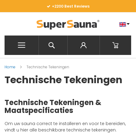
Skip
+2200 Best Reviews
to
Content
Search
My Baske
Home
Technische Tekeningen
Technische Tekeningen
Technische Tekeningen &
Maatspecificaties
Om uw sauna correct te installeren en voor te bereiden,
vindt u hier alle beschikbare technische tekeningen.